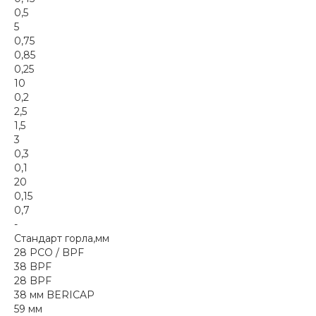
0,5
5
0,75
0,85
0,25
10
0,2
2,5
1,5
3
0,3
0,1
20
0,15
0,7
-
Стандарт горла,мм
28 PCO / BPF
38 BPF
28 BPF
38 мм BERICAP
59 мм