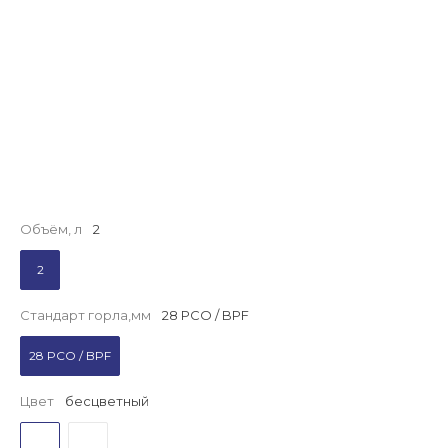
Объём, л
2
2
Стандарт горла,мм
28 PCO / BPF
28 PCO / BPF
Цвет
бесцветный