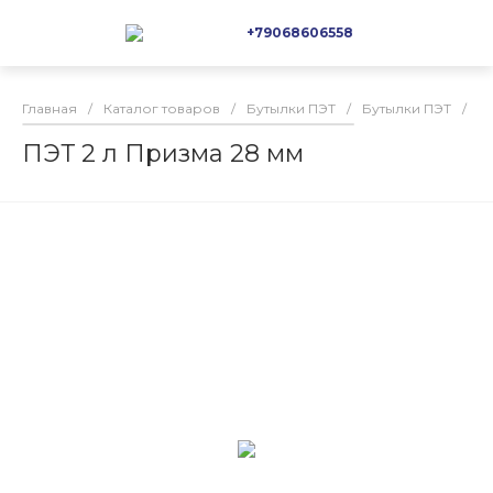
+79068606558
Главная
/
Каталог товаров
/
Бутылки ПЭТ
/
Бутылки ПЭТ
/
ПЭ
ПЭТ 2 л Призма 28 мм