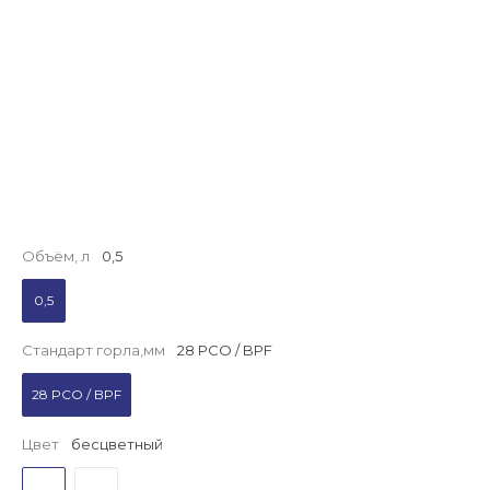
Объём, л
0,5
0,5
Стандарт горла,мм
28 PCO / BPF
28 PCO / BPF
Цвет
бесцветный