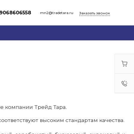
9068606558
mn2@tradetara.ru
Заказать звонок
те компании Трейд Тара.
оответствуют высоким стандартам качества.