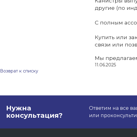
Канистры выпу
другие (по ин
С полным ассо
Купить или за
связи или поз
Мы предлагае
11.06.2025
Возврат к списку
Нужна
Ответим на все в
консультация?
или проконсультир